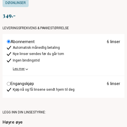
DØGNLINSER
349
LEVERINGSFREKVENS & PAKKESTØRRELSE
Abonnement
6 linser
Automatisk månedlig betaling
Nye linser sendes før du går tom
Ingen bindingstid
Les mer
Engangskjøp
6 linser
Kjøp nå og få linsene sendt hjem til deg
LEGG INN DIN LINSESTYRKE:
Høyre øye