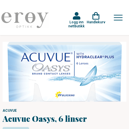
Logg inn
Handlekurv
nettbutikk
ACUVUE
Acuvue Oasys, 6 linser